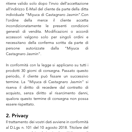
ritiene valido solo dopo l’invio dell'accettazione
all’indirizzo E-Mail del cliente da parte della ditta
individuale “Miyuca di
Castagnaro
Jasmin
”.Con
l’ordine della merce il cliente accetta
incondizionatamente le presenti condizioni
generali di vendita. Modificazioni o accordi
accessori valgono solo per singoli ordini e
necessitano della conferma scritta da parte di
persone autorizzate dalla “Miyuca di
Castagnaro
Jasmin
”.
In conformità con la legge si applicano su tutti i
prodotti 30 giorni di consegna. Passato questo
periodo, il cliente può fissare un successivo
termine. La "Miyuca di
Castagnaro
Jasmin
" si
riserva il diritto di recedere dal contratto di
acquisto, senza diritto al risarcimento danni,
qualora questo termine di consegna non possa
essere rispettato.
2. Privacy
Il trattamento dei vostri dati avviene in conformità
al D.Lgs n. 101 del 10 agosto 2018. Titolare del