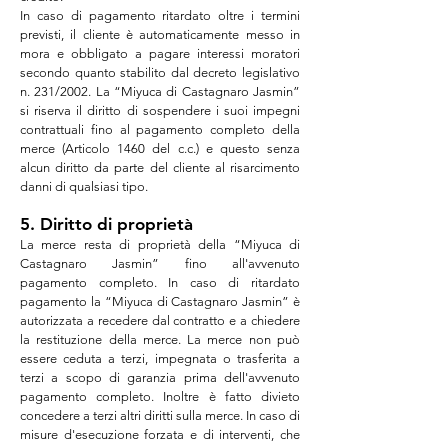
In caso di pagamento ritardato oltre i termini
previsti, il cliente è automaticamente messo in
mora e obbligato a pagare interessi moratori
secondo quanto stabilito dal decreto legislativo
n. 231/2002. La “Miyuca di
Castagnaro
Jasmin
”
si riserva il diritto di sospendere i suoi impegni
contrattuali fino al pagamento completo della
merce (Articolo 1460 del c.c.) e questo senza
alcun diritto da parte del cliente al risarcimento
danni di qualsiasi tipo.
5. Diritto di proprietà
La merce resta di proprietà della “Miyuca di
Castagnaro
Jasmin
” fino all'avvenuto
pagamento completo. In caso di ritardato
pagamento la “Miyuca di
Castagnaro
Jasmin
” è
autorizzata a recedere dal contratto e a chiedere
la restituzione della merce. La merce non può
essere ceduta a terzi, impegnata o trasferita a
terzi a scopo di garanzia prima dell'avvenuto
pagamento completo. Inoltre è fatto divieto
concedere a terzi altri diritti sulla merce. In caso di
misure d'esecuzione forzata e di interventi, che