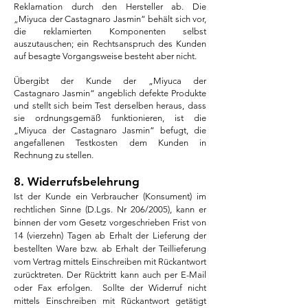
Reklamation durch den Hersteller ab. Die
„Miyuca der Castagnaro
Jasmin“ behält sich vor,
die reklamierten Komponenten selbst
auszutauschen; ein Rechtsanspruch des Kunden
auf besagte Vorgangsweise besteht aber nicht.
Übergibt der Kunde der „Miyuca der
Castagnaro Jasmin“ angeblich defekte Produkte
und stellt sich beim Test derselben heraus, dass
sie ordnungsgemäß funktionieren, ist die
„Miyuca der Castagnaro
Jasmin“ befugt, die
angefallenen Testkosten dem Kunden in
Rechnung zu stellen.
8. Widerrufsbelehrung
Ist der Kunde ein Verbraucher (Konsument) im
rechtlichen Sinne (D.Lgs. Nr 206/2005), kann er
binnen der vom Gesetz vorgeschrieben Frist von
14 (vierzehn) Tagen ab Erhalt der Lieferung der
bestellten Ware bzw. ab Erhalt der Teillieferung
vom Vertrag mittels Einschreiben mit Rückantwort
zurücktreten. Der Rücktritt kann auch per E-Mail
oder Fax erfolgen. Sollte der Widerruf nicht
mittels Einschreiben mit Rückantwort getätigt