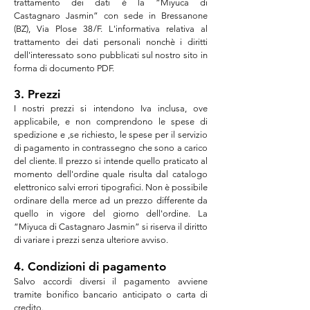
trattamento dei dati è la “Miyuca di
Castagnaro
Jasmin
” con sede in Bressanone
(BZ), Via Plose 38/F. L'informativa relativa al
trattamento dei dati personali nonchè i diritti
dell'interessato sono pubblicati sul nostro sito in
forma di documento PDF.
3. Prezzi
I nostri prezzi si intendono Iva inclusa, ove
applicabile, e non comprendono le spese di
spedizione e ,se richiesto, le spese per il servizio
di pagamento in contrassegno che sono a carico
del cliente. Il prezzo si intende quello praticato al
momento dell'ordine quale risulta dal catalogo
elettronico salvi errori tipografici. Non è possibile
ordinare della merce ad un prezzo differente da
quello in vigore del giorno dell'ordine. La
“Miyuca di
Castagnaro
Jasmin
” si riserva il diritto
di variare i prezzi senza ulteriore avviso.
4. Condizioni di pagamento
Salvo accordi diversi il pagamento avviene
tramite bonifico bancario anticipato o carta di
credito.