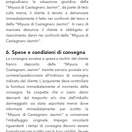
pregiudicano la situazione giuridica della
“Miyuca di
Castagnaro
Jasmin
”, da parte di terzi
sulla merce, il cliente è tenuto a denunciare
immediatamente il fatto nei confronti del terzo e
della “Miyuca di
Castagnaro
Jasmin
”. In caso di
mancata denuncia il cliente è obbligato al
risarcimento danni nei confronti della “Miyuca di
Castagnaro
Jasmin
”.
6. Spese e condizioni di consegna
La consegna avviene a spese e rischio del cliente
franco deposito della “Miyuca di
Castagnaro
Jasmin
” tramite servizio postale e/o
corriere/spedizioniere all’indirizzo di consegna
indicato dal cliente. L'acquirente deve controllare
la fornitura immediatamente al momento della
consegna. Se sospetta che vi siano danni
derivanti dal trasporto e/o che dall'imballo
danneggiato sia stata asportata merce dove
informare immediatamente per iscritto la
“Miyuca di
Castagnaro
Jasmin
” e conservare
l'imballaggio originale. Impegni vincolanti
riguardanti i tempi di consegna devono essere
formalizzati per iscritto per la loro validità. Se per