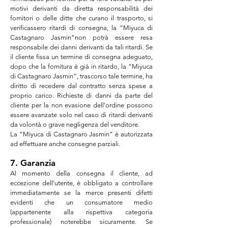
motivi derivanti da diretta responsabilità dei
fornitori o delle ditte che curano il trasporto, si
verificassero ritardi di consegna, la “Miyuca di
Castagnaro
Jasmin
”non potrà essere resa
responsabile dei danni derivanti da tali ritardi. Se
il cliente fissa un termine di consegna adeguato,
dopo che la fornitura è già in ritardo, la “Miyuca
di
Castagnaro
Jasmin
”, trascorso tale termine, ha
diritto di recedere dal contratto senza spese a
proprio carico. Richieste di danni da parte del
cliente per la non evasione dell'ordine possono
essere avanzate solo nel caso di ritardi derivanti
da volontà o grave negligenza del venditore.
La “Miyuca di
Castagnaro
Jasmin
” è autorizzata
ad effettuare anche consegne parziali.
7. Garanzia
Al momento della consegna il cliente, ad
eccezione dell'utente, è obbligato a controllare
immediatamente se la merce presenti difetti
evidenti che un consumatore medio
(appartenente alla rispettiva categoria
professionale) noterebbe sicuramente. Se