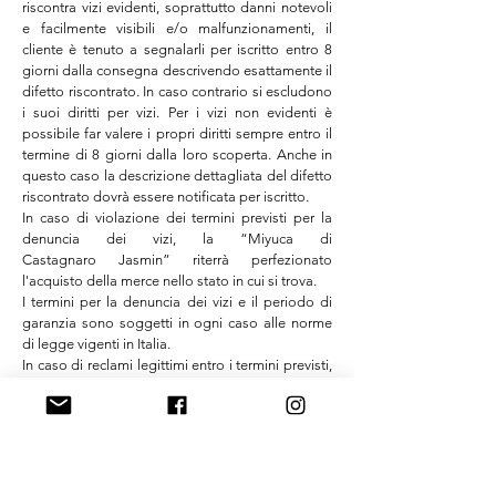
riscontra vizi evidenti, soprattutto danni notevoli
e facilmente visibili e/o malfunzionamenti, il
cliente è tenuto a segnalarli per iscritto entro 8
giorni dalla consegna descrivendo esattamente il
difetto riscontrato. In caso contrario si escludono
i suoi diritti per vizi. Per i vizi non evidenti è
possibile far valere i propri diritti sempre entro il
termine di 8 giorni dalla loro scoperta. Anche in
questo caso la descrizione dettagliata del difetto
riscontrato dovrà essere notificata per iscritto.
In caso di violazione dei termini previsti per la
denuncia dei vizi, la “Miyuca di
Castagnaro
Jasmin
” riterrà perfezionato
l'acquisto della merce nello stato in cui si trova.
I termini per la denuncia dei vizi e il periodo di
garanzia sono soggetti in ogni caso alle norme
di legge vigenti in Italia.
In caso di reclami legittimi entro i termini previsti,
l'acquirente ha il diritto di pretendere
l'annullamento del contratto oppure una
riduzione adeguata del prezzo. Riguardo alle
relazioni contrattuali tra la “Miyuca di
Castagnaro
Jasmin
” ed i clienti, non classificati
come utenti ai sensi di legge, si precisa che in